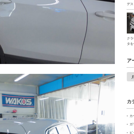
デス
クラ
タを
ア
ア
ー
カ
イ
ブ
カ
カ
ガ
ピ