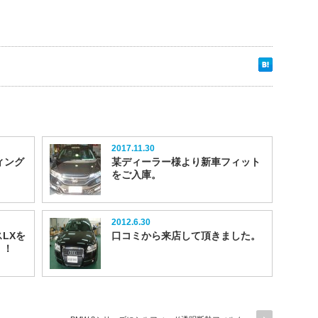
2017.11.30
ィング
某ディーラー様より新車フィット
をご入庫。
2012.6.30
LXを
口コミから来店して頂きました。
！！