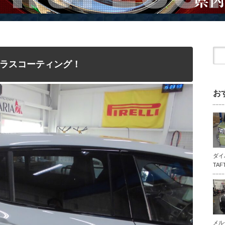
ラスコーティング！
お
ダイ
TA
メル