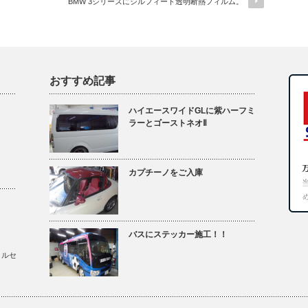
BMW 3シリーズにシルフィード透明断熱フィルム。
おすすめ記事
ハイエースワイドGLに紫ハーフミ
ラーとゴーストネオⅡ
カプチーノをご入庫
バスにステッカー施工！！
メルセ