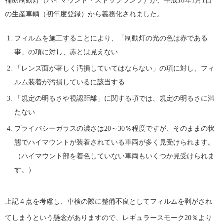
補助制動灯（ハイマウント・ストップランプ）が、平成18年1月1日
の生産車輌（初年度登録）から義務化されました。
フィルムを施工することにより、「制動灯の光の色は赤である
事」の項に対し、赤とは見えない
「レンズ面が著しく汚損していてはならない」の項に対し、フィ
ルム装着が汚損しているに該当する
「規定の明るさや視認距離」に関する項では、規定の明るさに満
たない
プライバシーガラスの濃さは20～30％程度ですが、そのままの状
態でハイマウントが装着されている車両が多く見受けられます。
（ハイマウント部を着色していない車両もいくつか見受けられま
す。）
上記４点を考慮し、車検の際に整備不良としてフィルムを剥がされ
てしまうという懸念がありますので、レギュラースモーク20％より