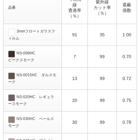
紫外線
線
遮蔽
カット率
品番
透過率
係数
（％）
（％）
3mmフロートガラスフ
91
35
1.00
ィルム
NS-008HC
7
99
0.70
ピークスモーク
NS-0015HC ダルスモ
13
99
0.72
ーク
NS-020HC レギュラ
20
99
0.75
ースモーク
NS-030HC ペールス
30
99
0.78
モーク