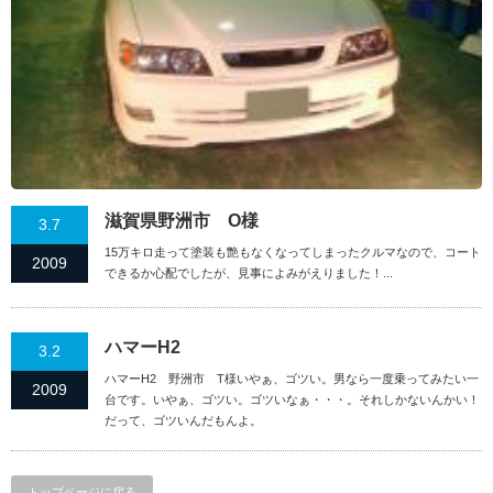
滋賀県野洲市 O様
3.7
15万キロ走って塗装も艶もなくなってしまったクルマなので、コート
2009
できるか心配でしたが、見事によみがえりました！...
ハマーH2
3.2
ハマーH2 野洲市 T様いやぁ、ゴツい。男なら一度乗ってみたい一
2009
台です。いやぁ、ゴツい。ゴツいなぁ・・・。それしかないんかい！
だって、ゴツいんだもんよ。
トップページに戻る