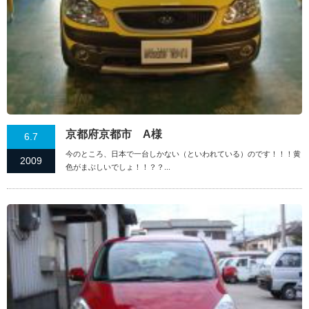
京都府京都市 A様
6.7
今のところ、日本で一台しかない（といわれている）のです！！！黄
2009
色がまぶしいでしょ！！？？...