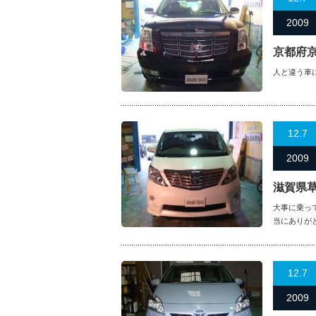
2009
京都府
人と違う車
12.7
2009
滋賀県
大事に乗っ
当にありが
12.7
2009