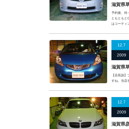
滋賀県
予約後、待っ
ともともと
はコーティ
12.7
2009
滋賀県草
【店長談】
すね。当店
12.7
2009
滋賀県