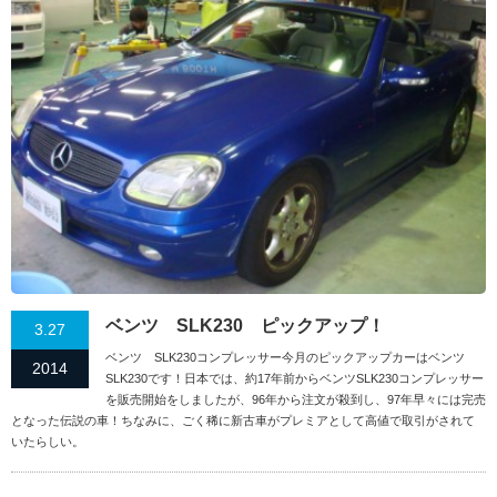
ベンツ SLK230 ピックアップ！
3.27
ベンツ SLK230コンプレッサー今月のピックアップカーはベンツ
2014
SLK230です！日本では、約17年前からベンツSLK230コンプレッサー
を販売開始をしましたが、96年から注文が殺到し、97年早々には完売
となった伝説の車！ちなみに、ごく稀に新古車がプレミアとして高値で取引がされて
いたらしい。