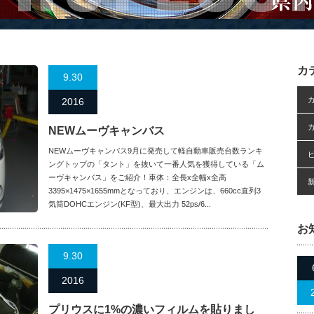
カ
9.30
2016
NEWムーヴキャンバス
NEWムーヴキャンバス9月に発売して軽自動車販売台数ランキ
ングトップの「タント」を抜いて一番人気を獲得している「ム
ーヴキャンバス」をご紹介！車体：全長x全幅x全高
3395×1475×1655mmとなっており、エンジンは、660cc直列3
気筒DOHCエンジン(KF型)、最大出力 52ps/6...
お
9.30
2016
プリウスに1%の濃いフィルムを貼りまし