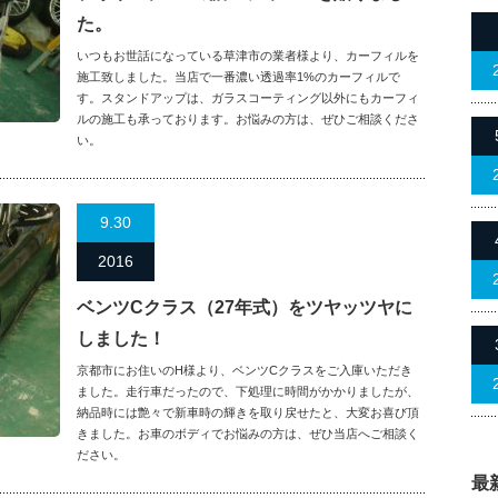
た。
いつもお世話になっている草津市の業者様より、カーフィルを
施工致しました。当店で一番濃い透過率1%のカーフィルで
す。スタンドアップは、ガラスコーティング以外にもカーフィ
ルの施工も承っております。お悩みの方は、ぜひご相談くださ
い。
9.30
2016
ベンツCクラス（27年式）をツヤッツヤに
しました！
京都市にお住いのH様より、ベンツCクラスをご入庫いただき
ました。走行車だったので、下処理に時間がかかりましたが、
納品時には艶々で新車時の輝きを取り戻せたと、大変お喜び頂
きました。お車のボディでお悩みの方は、ぜひ当店へご相談く
ださい。
最