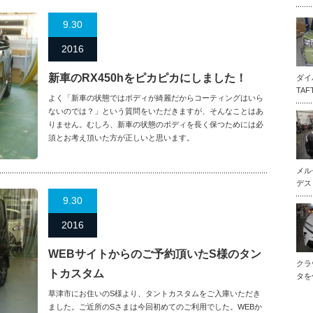
9.30
2016
新車のRX450hをピカピカにしました！
ダイ
TA
よく「新車の状態ではボディが綺麗だからコーティングはいら
ないのでは？」という質問をいただきますが、そんなことはあ
りません。むしろ、新車の状態のボディを長く保つためには必
須とお考え頂いた方が正しいと思います。
メル
デス
9.30
2016
WEBサイトからのご予約頂いたS様のタン
クラ
トカスタム
タを
草津市にお住いのS様より、タントカスタムをご入庫いただき
ました。ご近所のSさまは今回初めてのご利用でした。WEBか