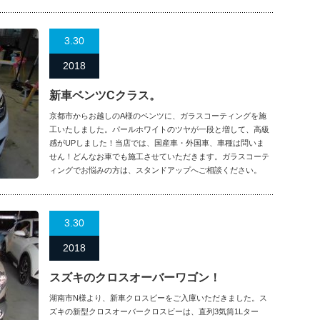
3.30
2018
新車ベンツCクラス。
京都市からお越しのA様のベンツに、ガラスコーティングを施
工いたしました。パールホワイトのツヤが一段と増して、高級
感がUPしました！当店では、国産車・外国車、車種は問いま
せん！どんなお車でも施工させていただきます。ガラスコーテ
ィングでお悩みの方は、スタンドアップへご相談ください。
3.30
2018
スズキのクロスオーバーワゴン！
湖南市N様より、新車クロスビーをご入庫いただきました。ス
ズキの新型クロスオーバークロスビーは、直列3気筒1Lター