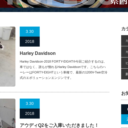
カ
3.30
2018
Harley Davidson
Harley Davidson-2018 FORTY-EIGHT®今回ご紹介するのは、
車ではなく、誰もが憧れるHarley Davidsonです。こちらのハ
ーレーはFORTY-EIGHTという車種で、最新の1200V-Twin空冷
式のエボリューションエンジンです。
お
3.30
2018
アウディQ2をご入庫いただきました！