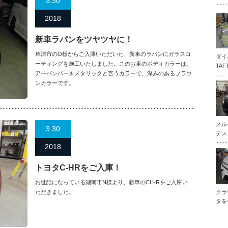
3.30
2018
新車ラパンをツヤツヤに！
草津市のO様からご入庫いただいた、新車のラパンにガラスコ
ダイ
ーティングを施工いたしました。このお車のボディカラーは、
TA
アーバンパールメタリックと言うカラーで、深みのあるブラウ
ンカラーです。
メル
3.30
デス
2018
トヨタC-HRをご入庫！
お世話になっている湖南市N様より、新車のCH-Rをご入庫い
ただきました。
クラ
タを