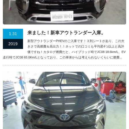
来ました！新車アウトランダー入庫。
1.31
新型アウトランダーPHEVのご入庫です！３列シートがあり、この大
2019
きさで高燃費＆高出力！！ネットでの口コミも平均星4つ以上と高評
価ですね！カタログ燃費だと、ハイブリッド時でJC08 18.6km/L、EV
走行時でJC08 65.0Km/Lとなっており、この車体からは考えられないくらいに燃費...