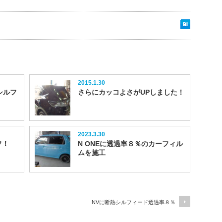
2015.1.30
シルフ
さらにカッコよさがUPしました！
2023.3.30
フ！
N ONEに透過率８％のカーフィル
ムを施工
NVに断熱シルフィード透過率８％