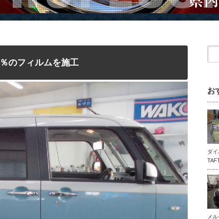
％のフィルムを施工
お
ダイ
TA
メル