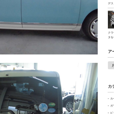
デス
クラ
タを
ア
ア
ー
カ
イ
ブ
カ
カ
ガ
ピ