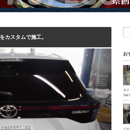
をカスタムで施工。
お
ダイ
TA
メル