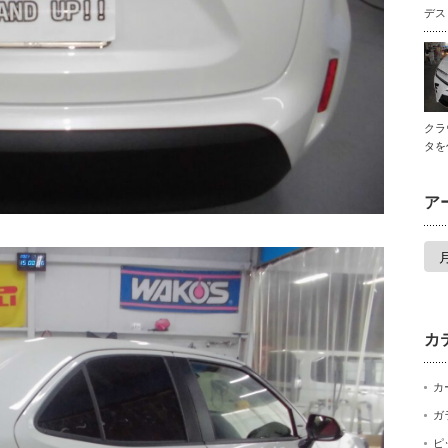
デス
クラ
タを
ア
ア
ー
カ
イ
ブ
カ
カ
ガ
ピ