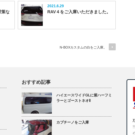
2021.6.29
対策な
RAV４をご入庫いただきました。
N-BOXカスタムの白をご入庫。
おすすめ記事
ハイエースワイドGLに紫ハーフミ
ラーとゴーストネオⅡ
カプチーノをご入庫