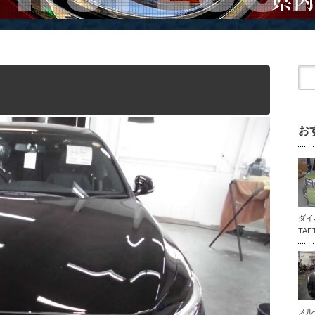
お
ダイ
TA
メル