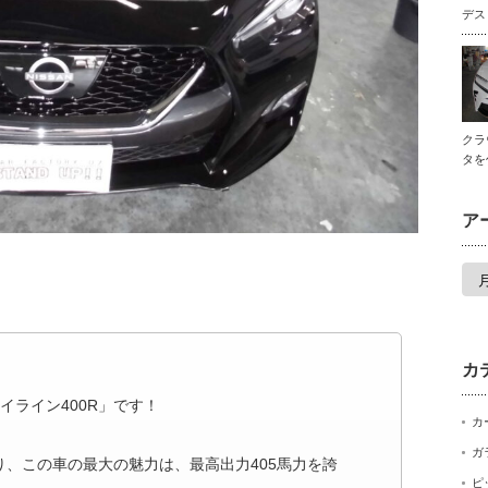
デス
クラ
タを
ア
ア
ー
カ
イ
ブ
カ
イライン400R」です！
カ
ガ
り、この車の最大の魅力は、最高出力405馬力を誇
ピ