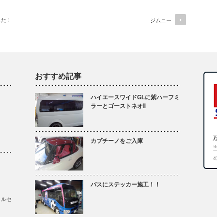
した！
ジムニー
おすすめ記事
ハイエースワイドGLに紫ハーフミ
ラーとゴーストネオⅡ
カプチーノをご入庫
バスにステッカー施工！！
メルセ