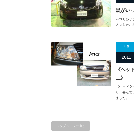
黒がい
いつもあり
きました。
2.6
2011
《ヘッ
工》
《ヘッドラ
り、喜んで
ました。
トップページに戻る