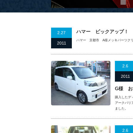
ハマー ピックアップ！
2.27
ハマー 京都市 A様メッキパーツク
2011
2.6
2011
G様 
購入したデ
アークバリ
ました。
2.6