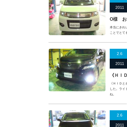
2011
O様 
本当にきれ
ことでとて
2.6
2011
《ＨＩ
《ＨＩＤと
した。ライ
ね。
2.6
2011